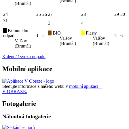
(Bruntál)
(Bruntál)
24
25
26
27
28
29
30
31
3
4
Komunální
BIO
Plasty
odpad
1
2
5
6
Valšov
Valšov
Valšov
(Bruntál)
(Bruntál)
(Bruntál)
Kalendář svozu odpadu
Mobilní aplikace
Sledujte informace z našeho webu v
mobilní aplikaci –
V OBRAZE.
Fotogalerie
Náhodná fotogalerie