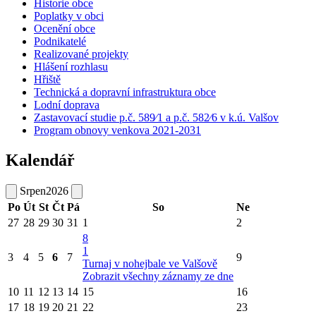
Historie obce
Poplatky v obci
Ocenění obce
Podnikatelé
Realizované projekty
Hlášení rozhlasu
Hřiště
Technická a dopravní infrastruktura obce
Lodní doprava
Zastavovací studie p.č. 589⁄1 a p.č. 582⁄6 v k.ú. Valšov
Program obnovy venkova 2021-2031
Kalendář
Srpen
2026
Po
Út
St
Čt
Pá
So
Ne
27
28
29
30
31
1
2
8
1
3
4
5
6
7
9
Turnaj v nohejbale ve Valšově
Zobrazit všechny záznamy ze dne
10
11
12
13
14
15
16
17
18
19
20
21
22
23