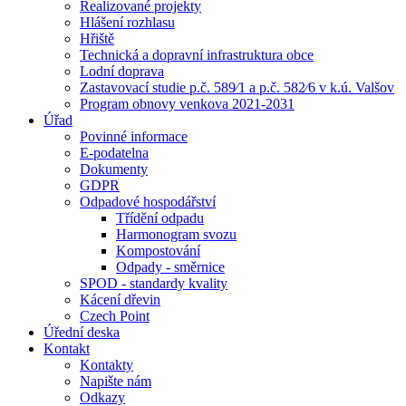
Realizované projekty
Hlášení rozhlasu
Hřiště
Technická a dopravní infrastruktura obce
Lodní doprava
Zastavovací studie p.č. 589⁄1 a p.č. 582⁄6 v k.ú. Valšov
Program obnovy venkova 2021-2031
Úřad
Povinné informace
E-podatelna
Dokumenty
GDPR
Odpadové hospodářství
Třídění odpadu
Harmonogram svozu
Kompostování
Odpady - směrnice
SPOD - standardy kvality
Kácení dřevin
Czech Point
Úřední deska
Kontakt
Kontakty
Napište nám
Odkazy