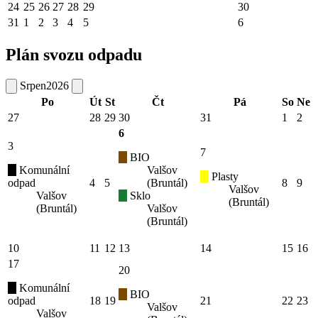
24
25
26
27
28
29
30
31
1
2
3
4
5
6
Plán svozu odpadu
Srpen
2026
Po
Út
St
Čt
Pá
So
Ne
27
28
29
30
31
1
2
6
3
7
BIO
Komunální
Valšov
Plasty
odpad
4
5
(Bruntál)
8
9
Valšov
Valšov
Sklo
(Bruntál)
(Bruntál)
Valšov
(Bruntál)
10
11
12
13
14
15
16
17
20
Komunální
BIO
odpad
18
19
21
22
23
Valšov
Valšov