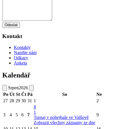
Odeslat
Kontakt
Kontakty
Napište nám
Odkazy
Anketa
Kalendář
Srpen
2026
Po
Út
St
Čt
Pá
So
Ne
27
28
29
30
31
1
2
8
1
3
4
5
6
7
9
Turnaj v nohejbale ve Valšově
Zobrazit všechny záznamy ze dne
10
11
12
13
14
15
16