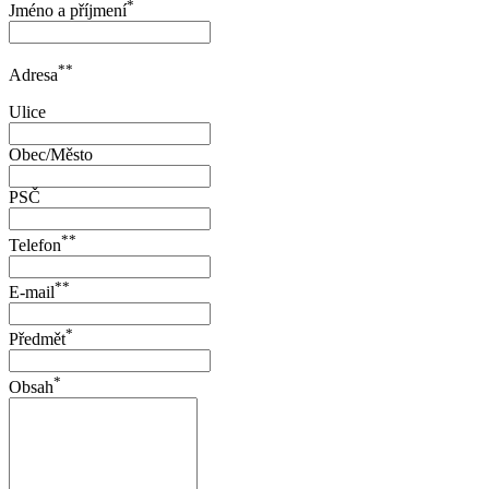
*
Jméno a příjmení
**
Adresa
Ulice
Obec/Město
PSČ
**
Telefon
**
E-mail
*
Předmět
*
Obsah