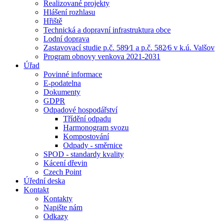
Realizované projekty
Hlášení rozhlasu
Hřiště
Technická a dopravní infrastruktura obce
Lodní doprava
Zastavovací studie p.č. 589⁄1 a p.č. 582⁄6 v k.ú. Valšov
Program obnovy venkova 2021-2031
Úřad
Povinné informace
E-podatelna
Dokumenty
GDPR
Odpadové hospodářství
Třídění odpadu
Harmonogram svozu
Kompostování
Odpady - směrnice
SPOD - standardy kvality
Kácení dřevin
Czech Point
Úřední deska
Kontakt
Kontakty
Napište nám
Odkazy