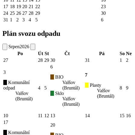
17
18
19
20
21
22
23
24
25
26
27
28
29
30
31
1
2
3
4
5
6
Plán svozu odpadu
Srpen
2026
Po
Út
St
Čt
Pá
So
Ne
27
28
29
30
31
1
2
6
3
7
BIO
Komunální
Valšov
Plasty
odpad
4
5
(Bruntál)
8
9
Valšov
Valšov
Sklo
(Bruntál)
(Bruntál)
Valšov
(Bruntál)
10
11
12
13
14
15
16
17
20
Komunální