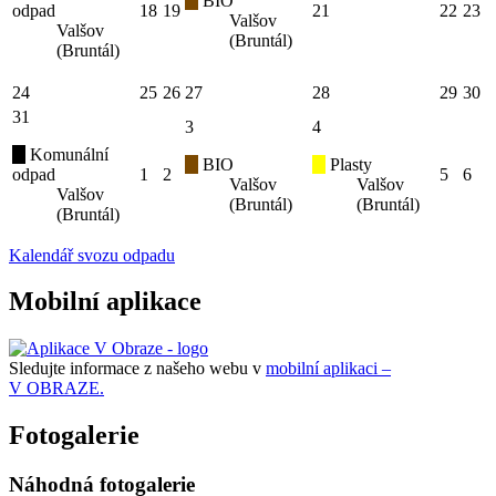
BIO
odpad
18
19
21
22
23
Valšov
Valšov
(Bruntál)
(Bruntál)
24
25
26
27
28
29
30
31
3
4
Komunální
BIO
Plasty
odpad
1
2
5
6
Valšov
Valšov
Valšov
(Bruntál)
(Bruntál)
(Bruntál)
Kalendář svozu odpadu
Mobilní aplikace
Sledujte informace z našeho webu v
mobilní aplikaci –
V OBRAZE.
Fotogalerie
Náhodná fotogalerie