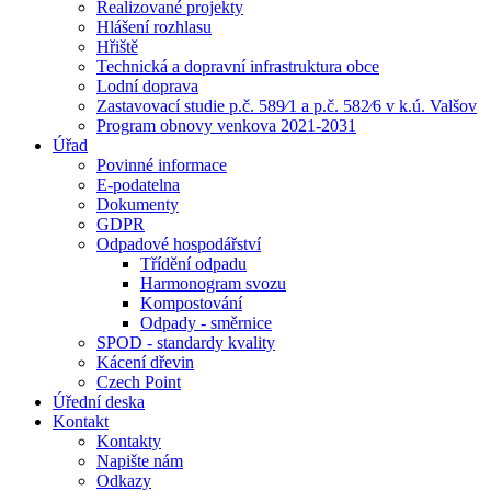
Realizované projekty
Hlášení rozhlasu
Hřiště
Technická a dopravní infrastruktura obce
Lodní doprava
Zastavovací studie p.č. 589⁄1 a p.č. 582⁄6 v k.ú. Valšov
Program obnovy venkova 2021-2031
Úřad
Povinné informace
E-podatelna
Dokumenty
GDPR
Odpadové hospodářství
Třídění odpadu
Harmonogram svozu
Kompostování
Odpady - směrnice
SPOD - standardy kvality
Kácení dřevin
Czech Point
Úřední deska
Kontakt
Kontakty
Napište nám
Odkazy