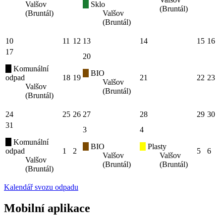
Valšov
Sklo
(Bruntál)
(Bruntál)
Valšov
(Bruntál)
10
11
12
13
14
15
16
17
20
Komunální
BIO
odpad
18
19
21
22
23
Valšov
Valšov
(Bruntál)
(Bruntál)
24
25
26
27
28
29
30
31
3
4
Komunální
BIO
Plasty
odpad
1
2
5
6
Valšov
Valšov
Valšov
(Bruntál)
(Bruntál)
(Bruntál)
Kalendář svozu odpadu
Mobilní aplikace