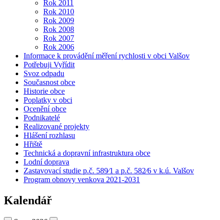
Rok 2011
Rok 2010
Rok 2009
Rok 2008
Rok 2007
Rok 2006
Informace k provádění měření rychlosti v obci Valšov
Potřebuji Vyřídit
Svoz odpadu
Současnost obce
Historie obce
Poplatky v obci
Ocenění obce
Podnikatelé
Realizované projekty
Hlášení rozhlasu
Hřiště
Technická a dopravní infrastruktura obce
Lodní doprava
Zastavovací studie p.č. 589⁄1 a p.č. 582⁄6 v k.ú. Valšov
Program obnovy venkova 2021-2031
Kalendář