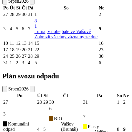
Srpen
2026
Po
Út
St
Čt
Pá
So
Ne
27
28
29
30
31
1
2
8
1
3
4
5
6
7
9
Turnaj v nohejbale ve Valšově
Zobrazit všechny záznamy ze dne
10
11
12
13
14
15
16
17
18
19
20
21
22
23
24
25
26
27
28
29
30
31
1
2
3
4
5
6
Plán svozu odpadu
Srpen
2026
Po
Út
St
Čt
Pá
So
Ne
27
28
29
30
31
1
2
6
3
7
BIO
Komunální
Valšov
Plasty
odpad
4
5
(Bruntál)
8
9
Valšov