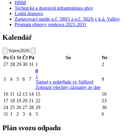
Hřiště
Technická a dopravní infrastruktura obce
Lodní doprava
Zastavovací studie p.č. 589⁄1 a p.č. 582⁄6 v k.ú. Valšov
Program obnovy venkova 2021-2031
Kalendář
Srpen
2026
Po
Út
St
Čt
Pá
So
Ne
27
28
29
30
31
1
2
8
1
3
4
5
6
7
9
Turnaj v nohejbale ve Valšově
Zobrazit všechny záznamy ze dne
10
11
12
13
14
15
16
17
18
19
20
21
22
23
24
25
26
27
28
29
30
31
1
2
3
4
5
6
Plán svozu odpadu