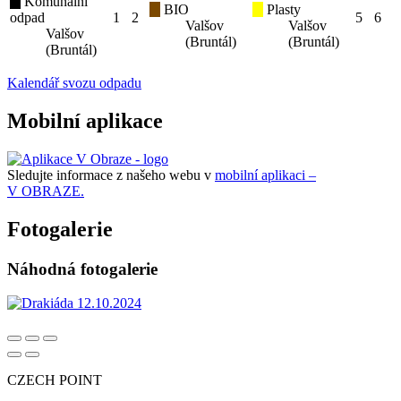
Komunální
BIO
Plasty
odpad
1
2
5
6
Valšov
Valšov
Valšov
(Bruntál)
(Bruntál)
(Bruntál)
Kalendář svozu odpadu
Mobilní aplikace
Sledujte informace z našeho webu v
mobilní aplikaci –
V OBRAZE.
Fotogalerie
Náhodná fotogalerie
CZECH POINT