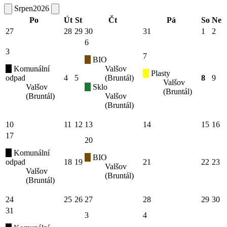
Srpen
2026
Po
Út
St
Čt
Pá
So
Ne
27
28
29
30
31
1
2
6
3
7
BIO
Komunální
Valšov
Plasty
odpad
4
5
(Bruntál)
8
9
Valšov
Valšov
Sklo
(Bruntál)
(Bruntál)
Valšov
(Bruntál)
10
11
12
13
14
15
16
17
20
Komunální
BIO
odpad
18
19
21
22
23
Valšov
Valšov
(Bruntál)
(Bruntál)
24
25
26
27
28
29
30
31
3
4