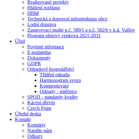
Realizované projekty
Hlášení rozhlasu
Hřiště
Technická a dopravní infrastruktura obce
Lodní doprava
Zastavovací studie p.č. 589⁄1 a p.č. 582⁄6 v k.ú. Valšov
Program obnovy venkova 2021-2031
Úřad
Povinné informace
E-podatelna
Dokumenty
GDPR
Odpadové hospodářství
Třídění odpadu
Harmonogram svozu
Kompostování
Odpady - směrnice
SPOD - standardy kvality
Kácení dřevin
Czech Point
Úřední deska
Kontakt
Kontakty
Napište nám
Odkazy