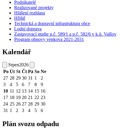
Podnikatelé
Realizované projekty
Hlášení rozhlasu
Hřiště
Technická a dopravní infrastruktura obce
Lodní doprava
Zastavovací studie p.č. 589⁄1 a p.č. 582⁄6 v k.ú. Valšov
Program obnovy venkova 2021-2031
Kalendář
Srpen
2026
Po
Út
St
Čt
Pá
So
Ne
27
28
29
30
31
1
2
3
4
5
6
7
8
9
10
11
12
13
14
15
16
17
18
19
20
21
22
23
24
25
26
27
28
29
30
31
1
2
3
4
5
6
Plán svozu odpadu