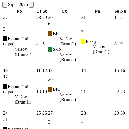
Srpen
2026
Po
Út
St
Čt
Pá
So
Ne
27
28
29
30
31
1
2
6
3
7
BIO
Komunální
Valšov
Plasty
odpad
4
5
(Bruntál)
8
9
Valšov
Valšov
Sklo
(Bruntál)
(Bruntál)
Valšov
(Bruntál)
10
11
12
13
14
15
16
17
20
Komunální
BIO
odpad
18
19
21
22
23
Valšov
Valšov
(Bruntál)
(Bruntál)
24
25
26
27
28
29
30
31
3
4