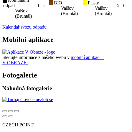
Komunální
BIO
Plasty
odpad
1
2
5
6
Valšov
Valšov
Valšov
(Bruntál)
(Bruntál)
(Bruntál)
Kalendář svozu odpadu
Mobilní aplikace
Sledujte informace z našeho webu v
mobilní aplikaci –
V OBRAZE.
Fotogalerie
Náhodná fotogalerie
CZECH POINT