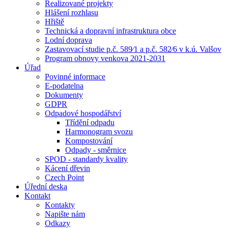
Realizované projekty
Hlášení rozhlasu
Hřiště
Technická a dopravní infrastruktura obce
Lodní doprava
Zastavovací studie p.č. 589⁄1 a p.č. 582⁄6 v k.ú. Valšov
Program obnovy venkova 2021-2031
Úřad
Povinné informace
E-podatelna
Dokumenty
GDPR
Odpadové hospodářství
Třídění odpadu
Harmonogram svozu
Kompostování
Odpady - směrnice
SPOD - standardy kvality
Kácení dřevin
Czech Point
Úřední deska
Kontakt
Kontakty
Napište nám
Odkazy