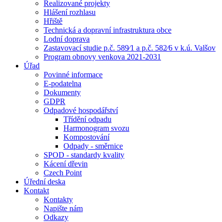
Realizované projekty
Hlášení rozhlasu
Hřiště
Technická a dopravní infrastruktura obce
Lodní doprava
Zastavovací studie p.č. 589⁄1 a p.č. 582⁄6 v k.ú. Valšov
Program obnovy venkova 2021-2031
Úřad
Povinné informace
E-podatelna
Dokumenty
GDPR
Odpadové hospodářství
Třídění odpadu
Harmonogram svozu
Kompostování
Odpady - směrnice
SPOD - standardy kvality
Kácení dřevin
Czech Point
Úřední deska
Kontakt
Kontakty
Napište nám
Odkazy