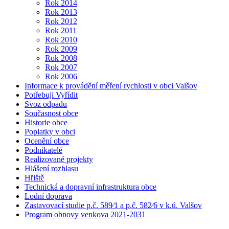
Rok 2014
Rok 2013
Rok 2012
Rok 2011
Rok 2010
Rok 2009
Rok 2008
Rok 2007
Rok 2006
Informace k provádění měření rychlosti v obci Valšov
Potřebuji Vyřídit
Svoz odpadu
Současnost obce
Historie obce
Poplatky v obci
Ocenění obce
Podnikatelé
Realizované projekty
Hlášení rozhlasu
Hřiště
Technická a dopravní infrastruktura obce
Lodní doprava
Zastavovací studie p.č. 589⁄1 a p.č. 582⁄6 v k.ú. Valšov
Program obnovy venkova 2021-2031