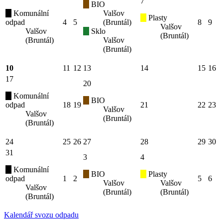
7
BIO
Komunální
Valšov
Plasty
odpad
4
5
(Bruntál)
8
9
Valšov
Valšov
Sklo
(Bruntál)
(Bruntál)
Valšov
(Bruntál)
10
11
12
13
14
15
16
17
20
Komunální
BIO
odpad
18
19
21
22
23
Valšov
Valšov
(Bruntál)
(Bruntál)
24
25
26
27
28
29
30
31
3
4
Komunální
BIO
Plasty
odpad
1
2
5
6
Valšov
Valšov
Valšov
(Bruntál)
(Bruntál)
(Bruntál)
Kalendář svozu odpadu