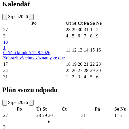
Kalendář
Srpen
2026
Po
Út
St
Čt
Pá
So
Ne
27
28
29
30
31
1
2
3
4
5
6
7
8
9
10
1
11
12
13
14
15
16
Čištění komínů 15.8.2026
Zobrazit všechny záznamy ze dne
17
18
19
20
21
22
23
24
25
26
27
28
29
30
31
1
2
3
4
5
6
Plán svozu odpadu
Srpen
2026
Po
Út
St
Čt
Pá
So
Ne
27
28
29
30
31
1
2
6
3