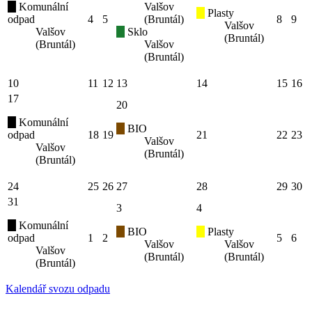
Komunální
Valšov
Plasty
odpad
4
5
(Bruntál)
8
9
Valšov
Valšov
Sklo
(Bruntál)
(Bruntál)
Valšov
(Bruntál)
10
11
12
13
14
15
16
17
20
Komunální
BIO
odpad
18
19
21
22
23
Valšov
Valšov
(Bruntál)
(Bruntál)
24
25
26
27
28
29
30
31
3
4
Komunální
BIO
Plasty
odpad
1
2
5
6
Valšov
Valšov
Valšov
(Bruntál)
(Bruntál)
(Bruntál)
Kalendář svozu odpadu