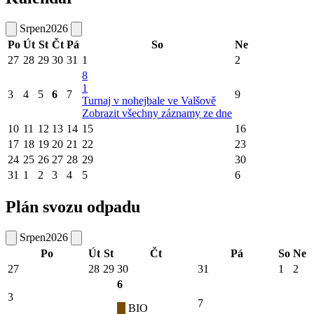
Srpen
2026
Po
Út
St
Čt
Pá
So
Ne
27
28
29
30
31
1
2
8
1
3
4
5
6
7
9
Turnaj v nohejbale ve Valšově
Zobrazit všechny záznamy ze dne
10
11
12
13
14
15
16
17
18
19
20
21
22
23
24
25
26
27
28
29
30
31
1
2
3
4
5
6
Plán svozu odpadu
Srpen
2026
Po
Út
St
Čt
Pá
So
Ne
27
28
29
30
31
1
2
6
3
7
BIO