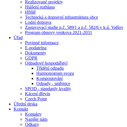
Realizované projekty
Hlášení rozhlasu
Hřiště
Technická a dopravní infrastruktura obce
Lodní doprava
Zastavovací studie p.č. 589⁄1 a p.č. 582⁄6 v k.ú. Valšov
Program obnovy venkova 2021-2031
Úřad
Povinné informace
E-podatelna
Dokumenty
GDPR
Odpadové hospodářství
Třídění odpadu
Harmonogram svozu
Kompostování
Odpady - směrnice
SPOD - standardy kvality
Kácení dřevin
Czech Point
Úřední deska
Kontakt
Kontakty
Napište nám
Odkazy