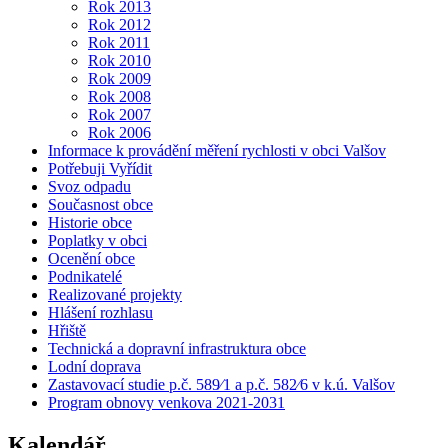
Rok 2013
Rok 2012
Rok 2011
Rok 2010
Rok 2009
Rok 2008
Rok 2007
Rok 2006
Informace k provádění měření rychlosti v obci Valšov
Potřebuji Vyřídit
Svoz odpadu
Současnost obce
Historie obce
Poplatky v obci
Ocenění obce
Podnikatelé
Realizované projekty
Hlášení rozhlasu
Hřiště
Technická a dopravní infrastruktura obce
Lodní doprava
Zastavovací studie p.č. 589⁄1 a p.č. 582⁄6 v k.ú. Valšov
Program obnovy venkova 2021-2031
Kalendář