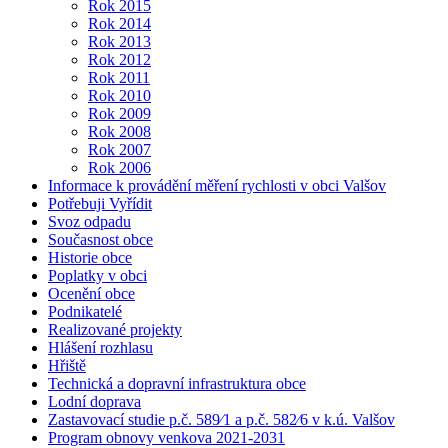
Rok 2015
Rok 2014
Rok 2013
Rok 2012
Rok 2011
Rok 2010
Rok 2009
Rok 2008
Rok 2007
Rok 2006
Informace k provádění měření rychlosti v obci Valšov
Potřebuji Vyřídit
Svoz odpadu
Současnost obce
Historie obce
Poplatky v obci
Ocenění obce
Podnikatelé
Realizované projekty
Hlášení rozhlasu
Hřiště
Technická a dopravní infrastruktura obce
Lodní doprava
Zastavovací studie p.č. 589⁄1 a p.č. 582⁄6 v k.ú. Valšov
Program obnovy venkova 2021-2031