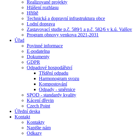
Realizované projekty
Hlášení rozhlasu
Hřiště
Technická a dopravní infrastruktura obce
Lodní doprava
Zastavovací studie p.č. 589⁄1 a p.č. 582⁄6 v k.ú. Valšov
Program obnovy venkova 2021-2031
Úřad
Povinné informace
E-podatelna
Dokumenty
GDPR
Odpadové hospodářství
Třídění odpadu
Harmonogram svozu
Kompostování
Odpady - směrnice
SPOD - standardy kvality
Kácení dřevin
Czech Point
Úřední deska
Kontakt
Kontakty
Napište nám
Odkazy