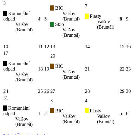
3
7
BIO
Komunální
Valšov
Plasty
odpad
4
5
(Bruntál)
8
9
Valšov
Valšov
Sklo
(Bruntál)
(Bruntál)
Valšov
(Bruntál)
10
11
12
13
14
15
16
17
20
Komunální
BIO
odpad
18
19
21
22
23
Valšov
Valšov
(Bruntál)
(Bruntál)
24
25
26
27
28
29
30
31
3
4
Komunální
BIO
Plasty
odpad
1
2
5
6
Valšov
Valšov
Valšov
(Bruntál)
(Bruntál)
(Bruntál)