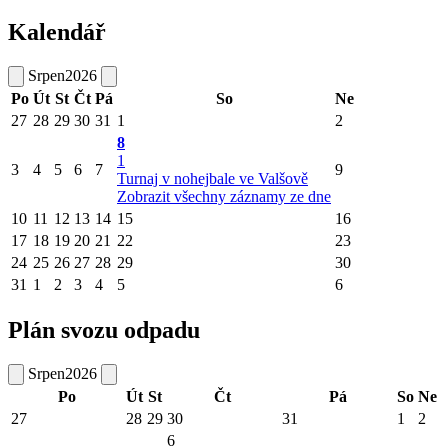
Kalendář
Srpen
2026
Po
Út
St
Čt
Pá
So
Ne
27
28
29
30
31
1
2
8
1
3
4
5
6
7
9
Turnaj v nohejbale ve Valšově
Zobrazit všechny záznamy ze dne
10
11
12
13
14
15
16
17
18
19
20
21
22
23
24
25
26
27
28
29
30
31
1
2
3
4
5
6
Plán svozu odpadu
Srpen
2026
Po
Út
St
Čt
Pá
So
Ne
27
28
29
30
31
1
2
6