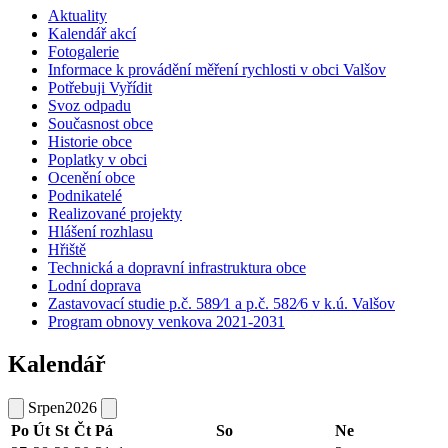
Aktuality
Kalendář akcí
Fotogalerie
Informace k provádění měření rychlosti v obci Valšov
Potřebuji Vyřídit
Svoz odpadu
Současnost obce
Historie obce
Poplatky v obci
Ocenění obce
Podnikatelé
Realizované projekty
Hlášení rozhlasu
Hřiště
Technická a dopravní infrastruktura obce
Lodní doprava
Zastavovací studie p.č. 589⁄1 a p.č. 582⁄6 v k.ú. Valšov
Program obnovy venkova 2021-2031
Kalendář
Srpen
2026
Po
Út
St
Čt
Pá
So
Ne