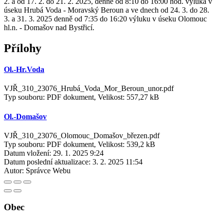
2. a od 17. 2. do 21. 2. 2025, denně od 8:10 do 16:00 hod. výluka v
úseku Hrubá Voda - Moravský Beroun a ve dnech od 24. 3. do 28.
3. a 31. 3. 2025 denně od 7:35 do 16:20 výluku v úseku Olomouc
hl.n. - Domašov nad Bystřicí.
Přílohy
Ol.-Hr.Voda
VJŘ_310_23076_Hrubá_Voda_Mor_Beroun_unor.pdf
Typ souboru: PDF dokument, Velikost: 557,27 kB
Ol.-Domašov
VJŘ_310_23076_Olomouc_Domašov_březen.pdf
Typ souboru: PDF dokument, Velikost: 539,2 kB
Datum vložení:
29. 1. 2025 9:24
Datum poslední aktualizace:
3. 2. 2025 11:54
Autor:
Správce Webu
Obec