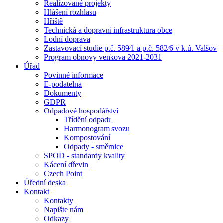
Realizované projekty
Hlášení rozhlasu
Hřiště
Technická a dopravní infrastruktura obce
Lodní doprava
Zastavovací studie p.č. 589⁄1 a p.č. 582⁄6 v k.ú. Valšov
Program obnovy venkova 2021-2031
Úřad
Povinné informace
E-podatelna
Dokumenty
GDPR
Odpadové hospodářství
Třídění odpadu
Harmonogram svozu
Kompostování
Odpady - směrnice
SPOD - standardy kvality
Kácení dřevin
Czech Point
Úřední deska
Kontakt
Kontakty
Napište nám
Odkazy