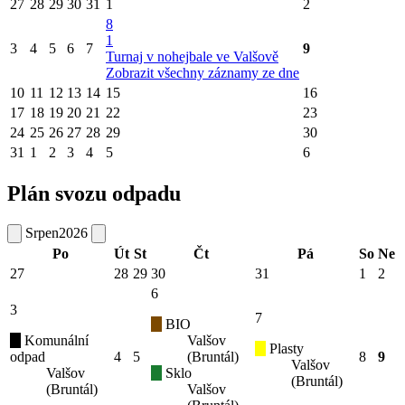
27
28
29
30
31
1
2
8
1
3
4
5
6
7
9
Turnaj v nohejbale ve Valšově
Zobrazit všechny záznamy ze dne
10
11
12
13
14
15
16
17
18
19
20
21
22
23
24
25
26
27
28
29
30
31
1
2
3
4
5
6
Plán svozu odpadu
Srpen
2026
Po
Út
St
Čt
Pá
So
Ne
27
28
29
30
31
1
2
6
3
7
BIO
Komunální
Valšov
Plasty
odpad
4
5
(Bruntál)
8
9
Valšov
Valšov
Sklo
(Bruntál)
(Bruntál)
Valšov