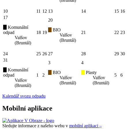
(Bruntál)
10
11
12
13
14
15
16
17
20
Komunální
BIO
odpad
18
19
21
22
23
Valšov
Valšov
(Bruntál)
(Bruntál)
24
25
26
27
28
29
30
31
3
4
Komunální
BIO
Plasty
odpad
1
2
5
6
Valšov
Valšov
Valšov
(Bruntál)
(Bruntál)
(Bruntál)
Kalendář svozu odpadu
Mobilní aplikace
Sledujte informace z našeho webu v
mobilní aplikaci –