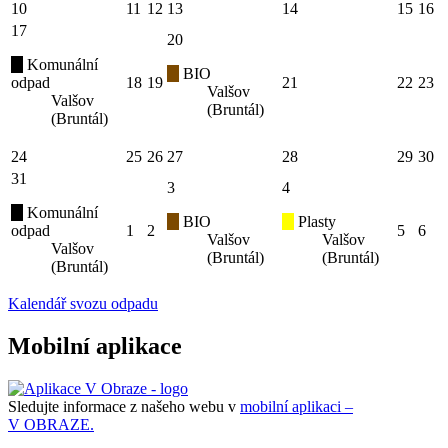
10
11
12
13
14
15
16
17
20
Komunální
BIO
odpad
18
19
21
22
23
Valšov
Valšov
(Bruntál)
(Bruntál)
24
25
26
27
28
29
30
31
3
4
Komunální
BIO
Plasty
odpad
1
2
5
6
Valšov
Valšov
Valšov
(Bruntál)
(Bruntál)
(Bruntál)
Kalendář svozu odpadu
Mobilní aplikace
Sledujte informace z našeho webu v
mobilní aplikaci –
V OBRAZE.