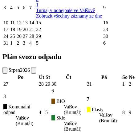
1
3
4
5
6
7
9
Turnaj v nohejbale ve Valšově
Zobrazit všechny záznamy ze dne
10
11
12
13
14
15
16
17
18
19
20
21
22
23
24
25
26
27
28
29
30
31
1
2
3
4
5
6
Plán svozu odpadu
Srpen
2026
Po
Út
St
Čt
Pá
So
Ne
27
28
29
30
31
1
2
6
3
7
BIO
Komunální
Valšov
Plasty
odpad
4
5
(Bruntál)
8
9
Valšov
Valšov
Sklo
(Bruntál)
(Bruntál)
Valšov
(Bruntál)