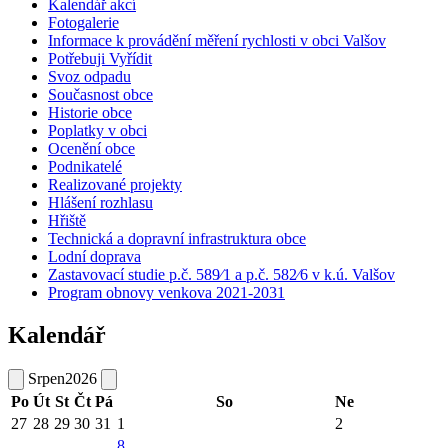
Kalendář akcí
Fotogalerie
Informace k provádění měření rychlosti v obci Valšov
Potřebuji Vyřídit
Svoz odpadu
Současnost obce
Historie obce
Poplatky v obci
Ocenění obce
Podnikatelé
Realizované projekty
Hlášení rozhlasu
Hřiště
Technická a dopravní infrastruktura obce
Lodní doprava
Zastavovací studie p.č. 589⁄1 a p.č. 582⁄6 v k.ú. Valšov
Program obnovy venkova 2021-2031
Kalendář
Srpen
2026
Po
Út
St
Čt
Pá
So
Ne
27
28
29
30
31
1
2
8