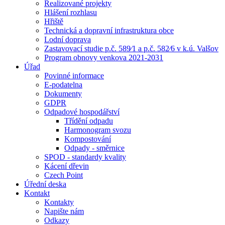
Realizované projekty
Hlášení rozhlasu
Hřiště
Technická a dopravní infrastruktura obce
Lodní doprava
Zastavovací studie p.č. 589⁄1 a p.č. 582⁄6 v k.ú. Valšov
Program obnovy venkova 2021-2031
Úřad
Povinné informace
E-podatelna
Dokumenty
GDPR
Odpadové hospodářství
Třídění odpadu
Harmonogram svozu
Kompostování
Odpady - směrnice
SPOD - standardy kvality
Kácení dřevin
Czech Point
Úřední deska
Kontakt
Kontakty
Napište nám
Odkazy