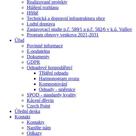
Realizované projekty
Hlášení rozhlasu
Hřiště
Technická a dopravní infrastruktura obce
Lodní doprava
Zastavovací studie p.č. 589⁄1 a p.č. 582⁄6 v k.ú. Valšov
Program obnovy venkova 2021-2031
Úřad
Povinné informace
E-podatelna
Dokumenty
GDPR
Odpadové hospodářství
Třídění odpadu
Harmonogram svozu
Kompostování
Odpady - směrnice
SPOD - standardy kvality
Kácení dřevin
Czech Point
Úřední deska
Kontakt
Kontakty
Napište nám
Odkazy