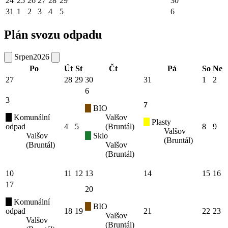
24
25
26
27
28
29
30
31
1
2
3
4
5
6
Plán svozu odpadu
Srpen
2026
Po
Út
St
Čt
Pá
So
Ne
27
28
29
30
31
1
2
6
3
7
BIO
Komunální
Valšov
Plasty
odpad
4
5
(Bruntál)
8
9
Valšov
Valšov
Sklo
(Bruntál)
(Bruntál)
Valšov
(Bruntál)
10
11
12
13
14
15
16
17
20
Komunální
BIO
odpad
18
19
21
22
23
Valšov
Valšov
(Bruntál)