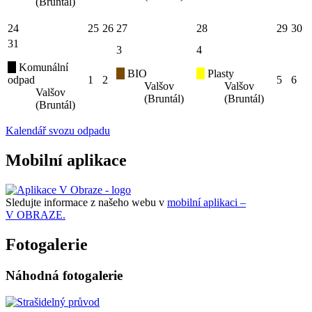
(Bruntál)
24
25
26
27
28
29
30
31
3
4
Komunální
BIO
Plasty
odpad
1
2
5
6
Valšov
Valšov
Valšov
(Bruntál)
(Bruntál)
(Bruntál)
Kalendář svozu odpadu
Mobilní aplikace
Sledujte informace z našeho webu v
mobilní aplikaci –
V OBRAZE.
Fotogalerie
Náhodná fotogalerie