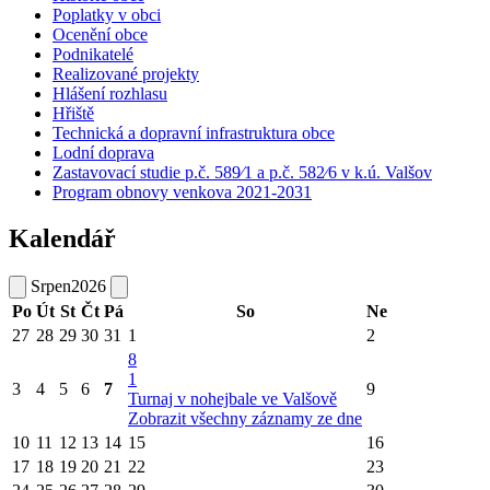
Poplatky v obci
Ocenění obce
Podnikatelé
Realizované projekty
Hlášení rozhlasu
Hřiště
Technická a dopravní infrastruktura obce
Lodní doprava
Zastavovací studie p.č. 589⁄1 a p.č. 582⁄6 v k.ú. Valšov
Program obnovy venkova 2021-2031
Kalendář
Srpen
2026
Po
Út
St
Čt
Pá
So
Ne
27
28
29
30
31
1
2
8
1
3
4
5
6
7
9
Turnaj v nohejbale ve Valšově
Zobrazit všechny záznamy ze dne
10
11
12
13
14
15
16
17
18
19
20
21
22
23