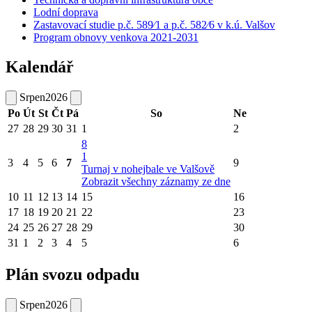
Lodní doprava
Zastavovací studie p.č. 589⁄1 a p.č. 582⁄6 v k.ú. Valšov
Program obnovy venkova 2021-2031
Kalendář
Srpen
2026
Po
Út
St
Čt
Pá
So
Ne
27
28
29
30
31
1
2
8
1
3
4
5
6
7
9
Turnaj v nohejbale ve Valšově
Zobrazit všechny záznamy ze dne
10
11
12
13
14
15
16
17
18
19
20
21
22
23
24
25
26
27
28
29
30
31
1
2
3
4
5
6
Plán svozu odpadu
Srpen
2026