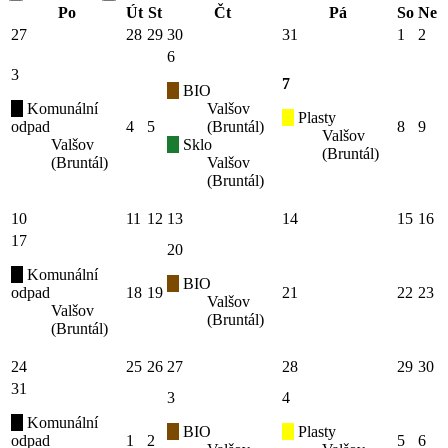
Po
Út
St
Čt
Pá
So
Ne
27
28
29
30
31
1
2
6
3
7
BIO
Komunální
Valšov
Plasty
odpad
4
5
(Bruntál)
8
9
Valšov
Valšov
Sklo
(Bruntál)
(Bruntál)
Valšov
(Bruntál)
10
11
12
13
14
15
16
17
20
Komunální
BIO
odpad
18
19
21
22
23
Valšov
Valšov
(Bruntál)
(Bruntál)
24
25
26
27
28
29
30
31
3
4
Komunální
BIO
Plasty
odpad
1
2
5
6