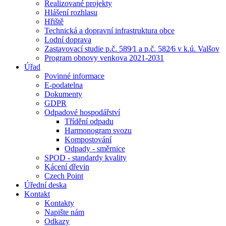
Realizované projekty
Hlášení rozhlasu
Hřiště
Technická a dopravní infrastruktura obce
Lodní doprava
Zastavovací studie p.č. 589⁄1 a p.č. 582⁄6 v k.ú. Valšov
Program obnovy venkova 2021-2031
Úřad
Povinné informace
E-podatelna
Dokumenty
GDPR
Odpadové hospodářství
Třídění odpadu
Harmonogram svozu
Kompostování
Odpady - směrnice
SPOD - standardy kvality
Kácení dřevin
Czech Point
Úřední deska
Kontakt
Kontakty
Napište nám
Odkazy