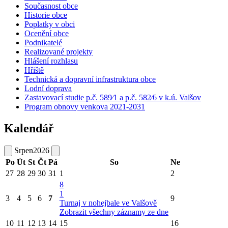
Současnost obce
Historie obce
Poplatky v obci
Ocenění obce
Podnikatelé
Realizované projekty
Hlášení rozhlasu
Hřiště
Technická a dopravní infrastruktura obce
Lodní doprava
Zastavovací studie p.č. 589⁄1 a p.č. 582⁄6 v k.ú. Valšov
Program obnovy venkova 2021-2031
Kalendář
Srpen
2026
Po
Út
St
Čt
Pá
So
Ne
27
28
29
30
31
1
2
8
1
3
4
5
6
7
9
Turnaj v nohejbale ve Valšově
Zobrazit všechny záznamy ze dne
10
11
12
13
14
15
16