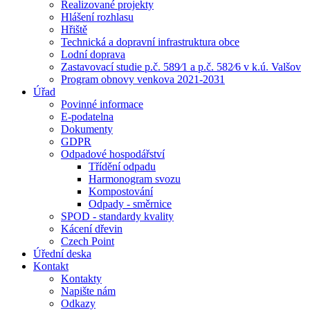
Realizované projekty
Hlášení rozhlasu
Hřiště
Technická a dopravní infrastruktura obce
Lodní doprava
Zastavovací studie p.č. 589⁄1 a p.č. 582⁄6 v k.ú. Valšov
Program obnovy venkova 2021-2031
Úřad
Povinné informace
E-podatelna
Dokumenty
GDPR
Odpadové hospodářství
Třídění odpadu
Harmonogram svozu
Kompostování
Odpady - směrnice
SPOD - standardy kvality
Kácení dřevin
Czech Point
Úřední deska
Kontakt
Kontakty
Napište nám
Odkazy