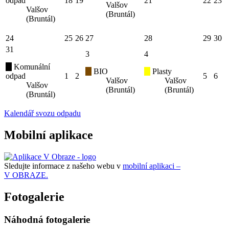
odpad
18
19
21
22
23
Valšov
Valšov
(Bruntál)
(Bruntál)
24
25
26
27
28
29
30
31
3
4
Komunální
BIO
Plasty
odpad
1
2
5
6
Valšov
Valšov
Valšov
(Bruntál)
(Bruntál)
(Bruntál)
Kalendář svozu odpadu
Mobilní aplikace
Sledujte informace z našeho webu v
mobilní aplikaci –
V OBRAZE.
Fotogalerie
Náhodná fotogalerie