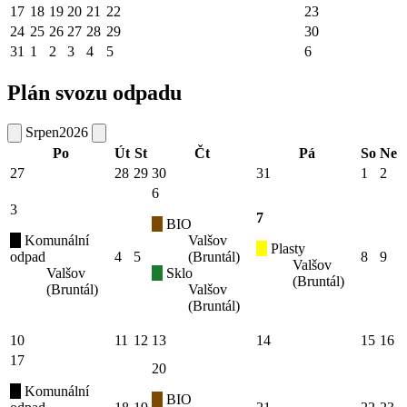
17
18
19
20
21
22
23
24
25
26
27
28
29
30
31
1
2
3
4
5
6
Plán svozu odpadu
Srpen
2026
Po
Út
St
Čt
Pá
So
Ne
27
28
29
30
31
1
2
6
3
7
BIO
Komunální
Valšov
Plasty
odpad
4
5
(Bruntál)
8
9
Valšov
Valšov
Sklo
(Bruntál)
(Bruntál)
Valšov
(Bruntál)
10
11
12
13
14
15
16
17
20
Komunální
BIO