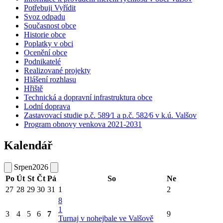
Potřebuji Vyřídit
Svoz odpadu
Současnost obce
Historie obce
Poplatky v obci
Ocenění obce
Podnikatelé
Realizované projekty
Hlášení rozhlasu
Hřiště
Technická a dopravní infrastruktura obce
Lodní doprava
Zastavovací studie p.č. 589⁄1 a p.č. 582⁄6 v k.ú. Valšov
Program obnovy venkova 2021-2031
Kalendář
Srpen
2026
Po
Út
St
Čt
Pá
So
Ne
27
28
29
30
31
1
2
8
1
3
4
5
6
7
9
Turnaj v nohejbale ve Valšově