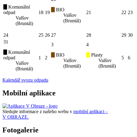
Komunální
BIO
odpad
18
19
21
22
23
Valšov
Valšov
(Bruntál)
(Bruntál)
24
25
26
27
28
29
30
31
3
4
Komunální
BIO
Plasty
odpad
1
2
5
6
Valšov
Valšov
Valšov
(Bruntál)
(Bruntál)
(Bruntál)
Kalendář svozu odpadu
Mobilní aplikace
Sledujte informace z našeho webu v
mobilní aplikaci –
V OBRAZE.
Fotogalerie