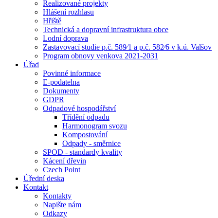
Realizované projekty
Hlášení rozhlasu
Hřiště
Technická a dopravní infrastruktura obce
Lodní doprava
Zastavovací studie p.č. 589⁄1 a p.č. 582⁄6 v k.ú. Valšov
Program obnovy venkova 2021-2031
Úřad
Povinné informace
E-podatelna
Dokumenty
GDPR
Odpadové hospodářství
Třídění odpadu
Harmonogram svozu
Kompostování
Odpady - směrnice
SPOD - standardy kvality
Kácení dřevin
Czech Point
Úřední deska
Kontakt
Kontakty
Napište nám
Odkazy