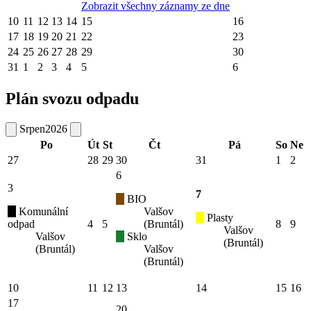
Zobrazit všechny záznamy ze dne
10
11
12
13
14
15
16
17
18
19
20
21
22
23
24
25
26
27
28
29
30
31
1
2
3
4
5
6
Plán svozu odpadu
Srpen
2026
Po
Út
St
Čt
Pá
So
Ne
27
28
29
30
31
1
2
6
3
7
BIO
Komunální
Valšov
Plasty
odpad
4
5
(Bruntál)
8
9
Valšov
Valšov
Sklo
(Bruntál)
(Bruntál)
Valšov
(Bruntál)
10
11
12
13
14
15
16
17
20