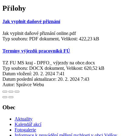
Přílohy
Jak vyplnit daňové přiznání
Jak vyplnit daňové přiznání online.pdf
Typ souboru: PDF dokument, Velikost: 422,23 kB
Termíny výjezdů pracovníků FÚ
TZ FU MS kraj - DPFO_ výjezdy na obce.docx
Typ souboru: DOCX dokument, Velikost: 620,52 kB
Datum vložení:
20. 2. 2024 7:41
Datum poslední aktualizace:
20. 2. 2024 7:43
Autor:
Správce Webu
Obec
Aktuality
Kalendář akcí
Fotogalerie
Informace k provádění měření rychlosti v obci Valšov