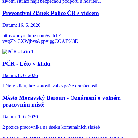
životní situaci najít bezpečnou podporu u hostitelů.
Preventivní článek Police ČR s videem
Datum:
16. 6. 2026
https://m.youtube.com/watch?
v=qZb_3XWjbvs&pp=iggCQAE%3D
PČR - Léto v klidu
Datum:
8. 6. 2026
Léto v klidu, bez starosti, zabezpečte domácnosti
Město Moravský Beroun - Oznámení o volném
pracovním místě
Datum:
1. 6. 2026
2 pozice pracovníka na úseku komunálních služeb