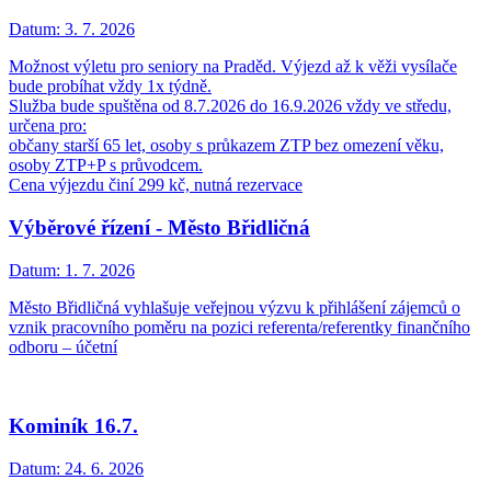
Datum:
3. 7. 2026
Možnost výletu pro seniory na Praděd. Výjezd až k věži vysílače
bude probíhat vždy 1x týdně.
Služba bude spuštěna od 8.7.2026 do 16.9.2026 vždy ve středu,
určena pro:
občany starší 65 let, osoby s průkazem ZTP bez omezení věku,
osoby ZTP+P s průvodcem.
Cena výjezdu činí 299 kč, nutná rezervace
Výběrové řízení - Město Břidličná
Datum:
1. 7. 2026
Město Břidličná vyhlašuje veřejnou výzvu k přihlášení zájemců o
vznik pracovního poměru na pozici referenta/referentky finančního
odboru – účetní
Kominík 16.7.
Datum:
24. 6. 2026