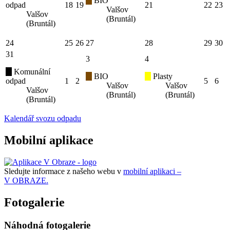
BIO
odpad
18
19
21
22
23
Valšov
Valšov
(Bruntál)
(Bruntál)
24
25
26
27
28
29
30
31
3
4
Komunální
BIO
Plasty
odpad
1
2
5
6
Valšov
Valšov
Valšov
(Bruntál)
(Bruntál)
(Bruntál)
Kalendář svozu odpadu
Mobilní aplikace
Sledujte informace z našeho webu v
mobilní aplikaci –
V OBRAZE.
Fotogalerie
Náhodná fotogalerie