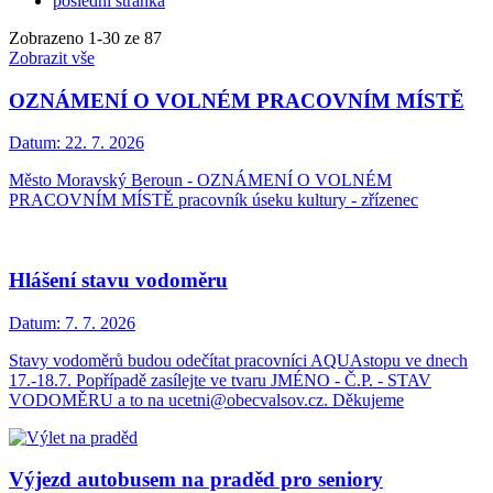
poslední stránka
Zobrazeno
1
-
30
ze 87
Zobrazit vše
OZNÁMENÍ O VOLNÉM PRACOVNÍM MÍSTĚ
Datum:
22. 7. 2026
Město Moravský Beroun - OZNÁMENÍ O VOLNÉM
PRACOVNÍM MÍSTĚ pracovník úseku kultury - zřízenec
Hlášení stavu vodoměru
Datum:
7. 7. 2026
Stavy vodoměrů budou odečítat pracovníci AQUAstopu ve dnech
17.-18.7. Popřípadě zasílejte ve tvaru JMÉNO - Č.P. - STAV
VODOMĚRU a to na ucetni@obecvalsov.cz. Děkujeme
Výjezd autobusem na praděd pro seniory