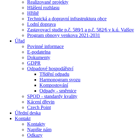
Realizované projekty
Hlášení rozhlasu
Hřiště
Technická a dopravní infrastruktura obce
Lodní doprava
Zastavovací studie p.č. 589⁄1 a p.č. 582⁄6 v k.ú. Valšov
Program obnovy venkova 2021-2031
Úřad
Povinné informace
E-podatelna
Dokumenty
GDPR
Odpadové hospodářství
Třídění odpadu
Harmonogram svozu
Kompostování
Odpady - směrnice
SPOD - standardy kvality
Kácení dřevin
Czech Point
Úřední deska
Kontakt
Kontakty
Napište nám
Odkazy