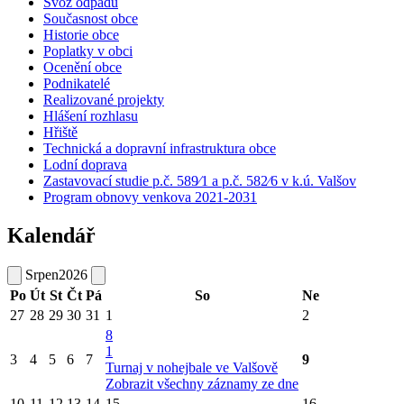
Svoz odpadu
Současnost obce
Historie obce
Poplatky v obci
Ocenění obce
Podnikatelé
Realizované projekty
Hlášení rozhlasu
Hřiště
Technická a dopravní infrastruktura obce
Lodní doprava
Zastavovací studie p.č. 589⁄1 a p.č. 582⁄6 v k.ú. Valšov
Program obnovy venkova 2021-2031
Kalendář
Srpen
2026
Po
Út
St
Čt
Pá
So
Ne
27
28
29
30
31
1
2
8
1
3
4
5
6
7
9
Turnaj v nohejbale ve Valšově
Zobrazit všechny záznamy ze dne
10
11
12
13
14
15
16