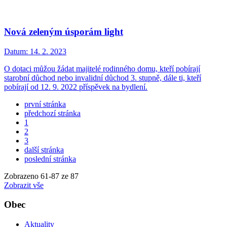
Nová zeleným úsporám light
Datum:
14. 2. 2023
O dotaci můžou žádat majitelé rodinného domu, kteří pobírají
starobní důchod nebo invalidní důchod 3. stupně, dále ti, kteří
pobírají od 12. 9. 2022 příspěvek na bydlení.
první stránka
předchozí stránka
1
2
3
další stránka
poslední stránka
Zobrazeno
61
-
87
ze 87
Zobrazit vše
Obec
Aktuality