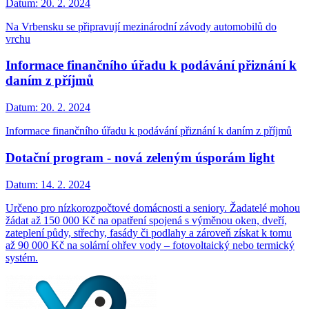
Datum:
20. 2. 2024
Na Vrbensku se připravují mezinárodní závody automobilů do
vrchu
Informace finančního úřadu k podávání přiznání k
daním z příjmů
Datum:
20. 2. 2024
Informace finančního úřadu k podávání přiznání k daním z příjmů
Dotační program - nová zeleným úsporám light
Datum:
14. 2. 2024
Určeno pro nízkorozpočtové domácnosti a seniory. Žadatelé mohou
žádat až 150 000 Kč na opatření spojená s výměnou oken, dveří,
zateplení půdy, střechy, fasády či podlahy a zároveň získat k tomu
až 90 000 Kč na solární ohřev vody – fotovoltaický nebo termický
systém.