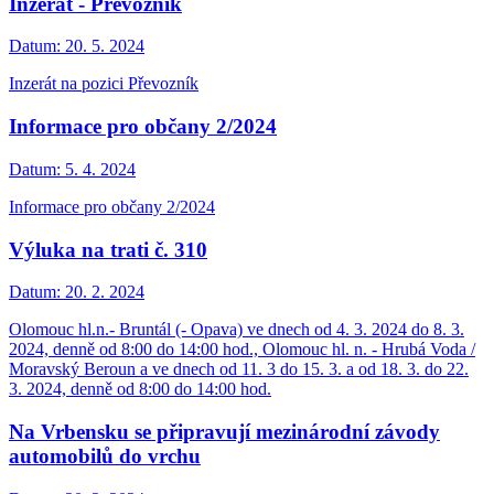
Inzerát - Převozník
Datum:
20. 5. 2024
Inzerát na pozici Převozník
Informace pro občany 2/2024
Datum:
5. 4. 2024
Informace pro občany 2/2024
Výluka na trati č. 310
Datum:
20. 2. 2024
Olomouc hl.n.- Bruntál (- Opava) ve dnech od 4. 3. 2024 do 8. 3.
2024, denně od 8:00 do 14:00 hod., Olomouc hl. n. - Hrubá Voda /
Moravský Beroun a ve dnech od 11. 3 do 15. 3. a od 18. 3. do 22.
3. 2024, denně od 8:00 do 14:00 hod.
Na Vrbensku se připravují mezinárodní závody
automobilů do vrchu