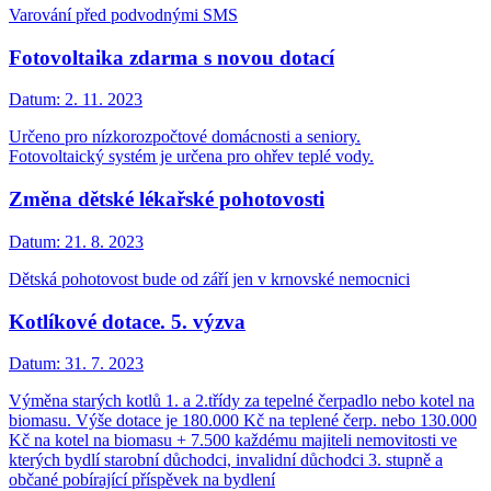
Varování před podvodnými SMS
Fotovoltaika zdarma s novou dotací
Datum:
2. 11. 2023
Určeno pro nízkorozpočtové domácnosti a seniory.
Fotovoltaický systém je určena pro ohřev teplé vody.
Změna dětské lékařské pohotovosti
Datum:
21. 8. 2023
Dětská pohotovost bude od září jen v krnovské nemocnici
Kotlíkové dotace. 5. výzva
Datum:
31. 7. 2023
Výměna starých kotlů 1. a 2.třídy za tepelné čerpadlo nebo kotel na
biomasu. Výše dotace je 180.000 Kč na teplené čerp. nebo 130.000
Kč na kotel na biomasu + 7.500 každému majiteli nemovitosti ve
kterých bydlí starobní důchodci, invalidní důchodci 3. stupně a
občané pobírající příspěvek na bydlení