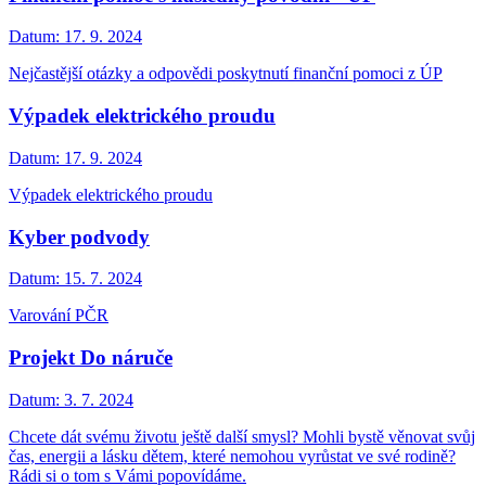
Datum:
17. 9. 2024
Nejčastější otázky a odpovědi poskytnutí finanční pomoci z ÚP
Výpadek elektrického proudu
Datum:
17. 9. 2024
Výpadek elektrického proudu
Kyber podvody
Datum:
15. 7. 2024
Varování PČR
Projekt Do náruče
Datum:
3. 7. 2024
Chcete dát svému životu ještě další smysl? Mohli bystě věnovat svůj
čas, energii a lásku dětem, které nemohou vyrůstat ve své rodině?
Rádi si o tom s Vámi popovídáme.