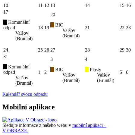
10
11
12
13
14
15
16
17
20
Komunální
BIO
odpad
18
19
21
22
23
Valšov
Valšov
(Bruntál)
(Bruntál)
24
25
26
27
28
29
30
31
3
4
Komunální
BIO
Plasty
odpad
1
2
5
6
Valšov
Valšov
Valšov
(Bruntál)
(Bruntál)
(Bruntál)
Kalendář svozu odpadu
Mobilní aplikace
Sledujte informace z našeho webu v
mobilní aplikaci –
V OBRAZE.