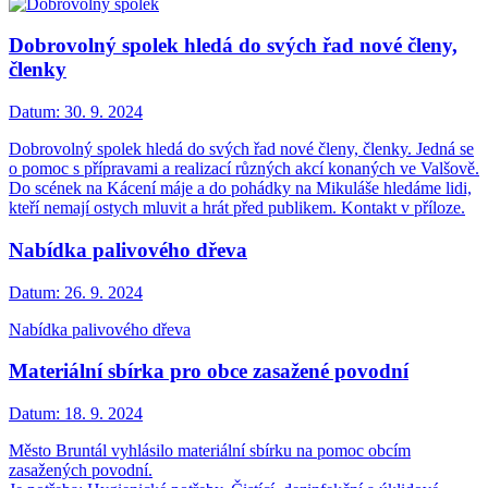
Dobrovolný spolek hledá do svých řad nové členy,
členky
Datum:
30. 9. 2024
Dobrovolný spolek hledá do svých řad nové členy, členky. Jedná se
o pomoc s přípravami a realizací různých akcí konaných ve Valšově.
Do scének na Kácení máje a do pohádky na Mikuláše hledáme lidi,
kteří nemají ostych mluvit a hrát před publikem. Kontakt v příloze.
Nabídka palivového dřeva
Datum:
26. 9. 2024
Nabídka palivového dřeva
Materiální sbírka pro obce zasažené povodní
Datum:
18. 9. 2024
Město Bruntál vyhlásilo materiální sbírku na pomoc obcím
zasažených povodní.