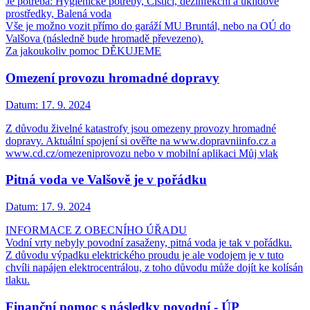
Je potřeba: Hygienické potřeby, Čistící, dezinfekční a úklidové
prostředky, Balená voda
Vše je možno vozit přímo do garáží MU Bruntál, nebo na OÚ do
Valšova (následně bude hromadě převezeno).
Za jakoukoliv pomoc DĚKUJEME
Omezení provozu hromadné dopravy
Datum:
17. 9. 2024
Z důvodu živelné katastrofy jsou omezeny provozy hromadné
dopravy. Aktuální spojení si ověřte na www.dopravniinfo.cz a
www.cd.cz/omezeniprovozu nebo v mobilní aplikaci Můj vlak
Pitná voda ve Valšově je v pořádku
Datum:
17. 9. 2024
INFORMACE Z OBECNÍHO ÚŘADU
Vodní vrty nebyly povodní zasaženy, pitná voda je tak v pořádku.
Z důvodu výpadku elektrického proudu je ale vodojem je v tuto
chvíli napájen elektrocentrálou, z toho důvodu může dojít ke kolísán
tlaku.
Finanční pomoc s následky povodní - ÚP