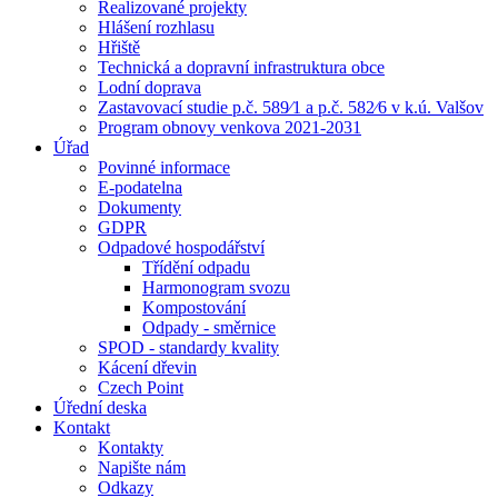
Realizované projekty
Hlášení rozhlasu
Hřiště
Technická a dopravní infrastruktura obce
Lodní doprava
Zastavovací studie p.č. 589⁄1 a p.č. 582⁄6 v k.ú. Valšov
Program obnovy venkova 2021-2031
Úřad
Povinné informace
E-podatelna
Dokumenty
GDPR
Odpadové hospodářství
Třídění odpadu
Harmonogram svozu
Kompostování
Odpady - směrnice
SPOD - standardy kvality
Kácení dřevin
Czech Point
Úřední deska
Kontakt
Kontakty
Napište nám
Odkazy