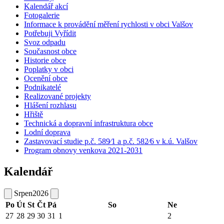
Kalendář akcí
Fotogalerie
Informace k provádění měření rychlosti v obci Valšov
Potřebuji Vyřídit
Svoz odpadu
Současnost obce
Historie obce
Poplatky v obci
Ocenění obce
Podnikatelé
Realizované projekty
Hlášení rozhlasu
Hřiště
Technická a dopravní infrastruktura obce
Lodní doprava
Zastavovací studie p.č. 589⁄1 a p.č. 582⁄6 v k.ú. Valšov
Program obnovy venkova 2021-2031
Kalendář
Srpen
2026
Po
Út
St
Čt
Pá
So
Ne
27
28
29
30
31
1
2