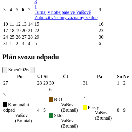
8
1
3
4
5
6
7
9
Turnaj v nohejbale ve Valšově
Zobrazit všechny záznamy ze dne
10
11
12
13
14
15
16
17
18
19
20
21
22
23
24
25
26
27
28
29
30
31
1
2
3
4
5
6
Plán svozu odpadu
Srpen
2026
Po
Út
St
Čt
Pá
So
Ne
27
28
29
30
31
1
2
6
3
7
BIO
Komunální
Valšov
Plasty
odpad
4
5
(Bruntál)
8
9
Valšov
Valšov
Sklo
(Bruntál)
(Bruntál)
Valšov
(Bruntál)