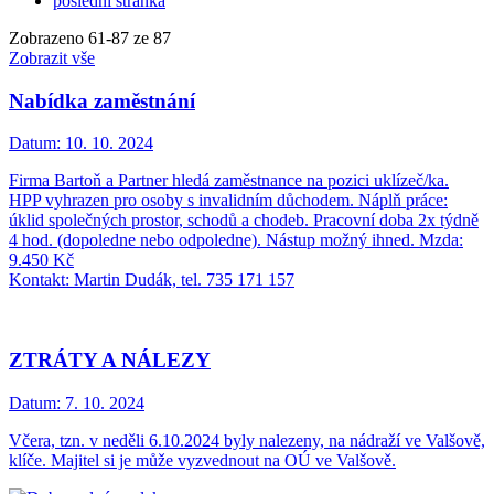
poslední stránka
Zobrazeno
61
-
87
ze 87
Zobrazit vše
Nabídka zaměstnání
Datum:
10. 10. 2024
Firma Bartoň a Partner hledá zaměstnance na pozici uklízeč/ka.
HPP vyhrazen pro osoby s invalidním důchodem. Náplň práce:
úklid společných prostor, schodů a chodeb. Pracovní doba 2x týdně
4 hod. (dopoledne nebo odpoledne). Nástup možný ihned. Mzda:
9.450 Kč
Kontakt: Martin Dudák, tel. 735 171 157
ZTRÁTY A NÁLEZY
Datum:
7. 10. 2024
Včera, tzn. v neděli 6.10.2024 byly nalezeny, na nádraží ve Valšově,
klíče. Majitel si je může vyzvednout na OÚ ve Valšově.